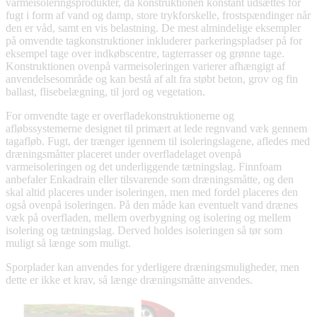
varmeisoleringsprodukter, da konstruktionen konstant udsættes for
fugt i form af vand og damp, store trykforskelle, frostspændinger når
den er våd, samt en vis belastning. De mest almindelige eksempler
på omvendte tagkonstruktioner inkluderer parkeringspladser på for
eksempel tage over indkøbscentre, tagterrasser og grønne tage.
Konstruktionen ovenpå varmeisoleringen varierer afhængigt af
anvendelsesområde og kan bestå af alt fra støbt beton, grov og fin
ballast, flisebelægning, til jord og vegetation.
For omvendte tage er overfladekonstruktionerne og
afløbssystemerne designet til primært at lede regnvand væk gennem
tagafløb. Fugt, der trænger igennem til isoleringslagene, afledes med
dræningsmåtter placeret under overfladelaget ovenpå
varmeisoleringen og det underliggende tætningslag. Finnfoam
anbefaler Enkadrain eller tilsvarende som dræningsmåtte, og den
skal altid placeres under isoleringen, men med fordel placeres den
også ovenpå isoleringen. På den måde kan eventuelt vand drænes
væk på overfladen, mellem overbygning og isolering og mellem
isolering og tætningslag. Derved holdes isoleringen så tør som
muligt så længe som muligt.
Sporplader kan anvendes for yderligere dræningsmuligheder, men
dette er ikke et krav, så længe dræningsmåtte anvendes.