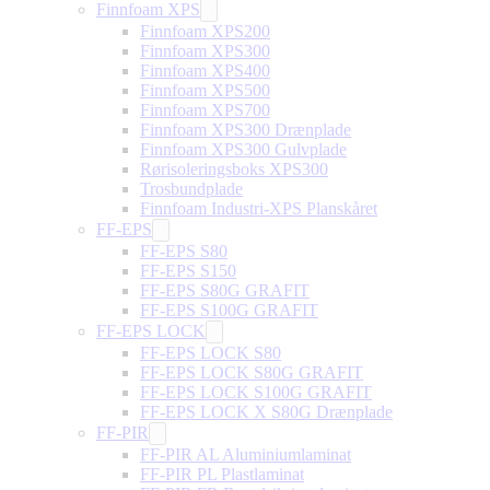
Finnfoam XPS
Finnfoam XPS200
Finnfoam XPS300
Finnfoam XPS400
Finnfoam XPS500
Finnfoam XPS700
Finnfoam XPS300 Drænplade
Finnfoam XPS300 Gulvplade
Rørisoleringsboks XPS300
Trosbundplade
Finnfoam Industri-XPS Planskåret
FF-EPS
FF-EPS S80
FF-EPS S150
FF-EPS S80G GRAFIT
FF-EPS S100G GRAFIT
FF-EPS LOCK
FF-EPS LOCK S80
FF-EPS LOCK S80G GRAFIT
FF-EPS LOCK S100G GRAFIT
FF-EPS LOCK X S80G Drænplade
FF-PIR
FF-PIR AL Aluminiumlaminat
FF-PIR PL Plastlaminat