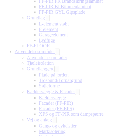
FF-PIR FR Brandsikringslaminat
FF-PIR BI Bitumenlaminat
FF-PIR GYL Gipsplade
Grundlag
L-element støbt
F-element
Garageelement
Lydfuge
FF-FLOOR
Anvendelsesområder
Anvendelsesområder
Tjæleisolation
Grundlæggere
Plade på jorden
Trosbund/Torpargrund
Søjleforme
Kældervægge & Facader
Kældervægge
Facader (FF-PIR)
Facader (FF-EPS)
XPS og FF-PIR som dampspærre
Vej og anlæg
Gang- og cykelstier
Markisolering