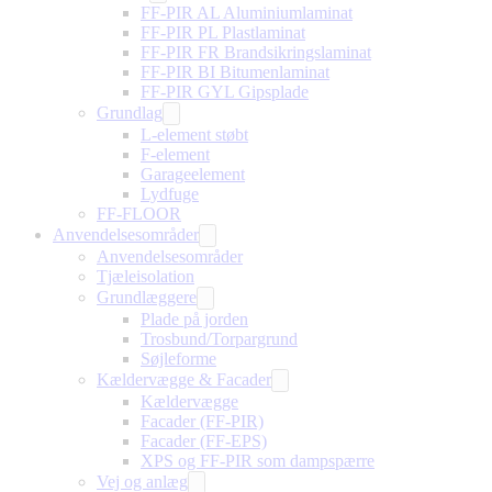
FF-PIR AL Aluminiumlaminat
FF-PIR PL Plastlaminat
FF-PIR FR Brandsikringslaminat
FF-PIR BI Bitumenlaminat
FF-PIR GYL Gipsplade
Grundlag
L-element støbt
F-element
Garageelement
Lydfuge
FF-FLOOR
Anvendelsesområder
Anvendelsesområder
Tjæleisolation
Grundlæggere
Plade på jorden
Trosbund/Torpargrund
Søjleforme
Kældervægge & Facader
Kældervægge
Facader (FF-PIR)
Facader (FF-EPS)
XPS og FF-PIR som dampspærre
Vej og anlæg