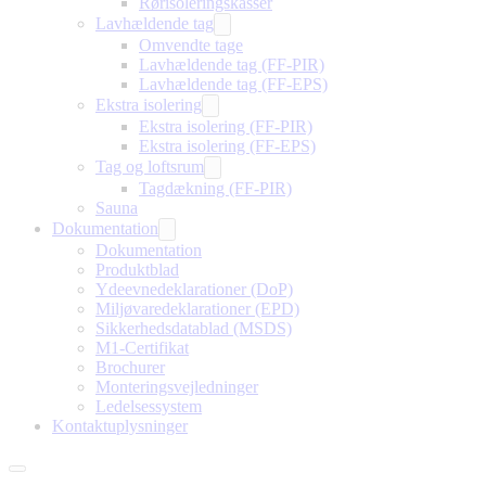
Rørisoleringskasser
Lavhældende tag
Omvendte tage
Lavhældende tag (FF-PIR)
Lavhældende tag (FF-EPS)
Ekstra isolering
Ekstra isolering (FF-PIR)
Ekstra isolering (FF-EPS)
Tag og loftsrum
Tagdækning (FF-PIR)
Sauna
Dokumentation
Dokumentation
Produktblad
Ydeevnedeklarationer (DoP)
Miljøvaredeklarationer (EPD)
Sikkerhedsdatablad (MSDS)
M1-Certifikat
Brochurer
Monteringsvejledninger
Ledelsessystem
Kontaktuplysninger