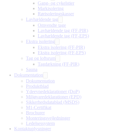
Gang- og cykelstier
Markisolering
Rørisoleringskasser
Lavhældende tag
Omvendte tage
Lavhældende tag (FF-PIR)
Lavhældende tag (FF-EPS)
Ekstra isolering
Ekstra isolering (FF-PIR)
Ekstra isolering (FF-EPS)
Tag og loftsrum
Tagdækning (FF-PIR)
Sauna
Dokumentation
Dokumentation
Produktblad
Ydeevnedeklarationer (DoP)
Miljøvaredeklarationer (EPD)
Sikkerhedsdatablad (MSDS)
M1-Certifikat
Brochurer
Monteringsvejledninger
Ledelsessystem
Kontaktuplysninger