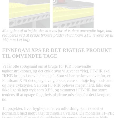
Mængden af arbejde, der kræves for at isolere omvendte tage, kan
reduceres ved at bruge tykkere plader (Finnfoam XPS leveres op til
150 mm i et lag)
FINNFOAM XPS ER DET RIGTIGE PRODUKT
TIL OMVENDTE TAGE
Vi får ofte spørgsmål om at bruge FF-PIR i omvendte
tagkonstruktioner, og det enkle svar vi giver er “Nej, FF-PIR skal
IKKE
bruges i omvendte tage”. Som vi har beskrevet ovenfor, er
Finnfoam XPS det oplagte valg takket være sin høje fugtmodstand
og høje trykstyrke. Selvom FF-PIR opleves meget hård, tåler den
ikke lige så højt tryk som XPS, og skummet i FF-PIR har større
tendens til at optage fugt, hvis pladerne udsættes for det i længere
tid.
Til projekter, hvor byghøjden er en udfordring, kan i stedet et
normaltag med indbygget tætningslag vælges. Da monteres FF-PIR
i varm asfalt eller med skumklæber, og tætningslag svejses både