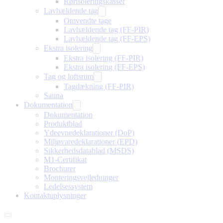
Rørisoleringskasser
Lavhældende tag
Omvendte tage
Lavhældende tag (FF-PIR)
Lavhældende tag (FF-EPS)
Ekstra isolering
Ekstra isolering (FF-PIR)
Ekstra isolering (FF-EPS)
Tag og loftsrum
Tagdækning (FF-PIR)
Sauna
Dokumentation
Dokumentation
Produktblad
Ydeevnedeklarationer (DoP)
Miljøvaredeklarationer (EPD)
Sikkerhedsdatablad (MSDS)
M1-Certifikat
Brochurer
Monteringsvejledninger
Ledelsessystem
Kontaktuplysninger