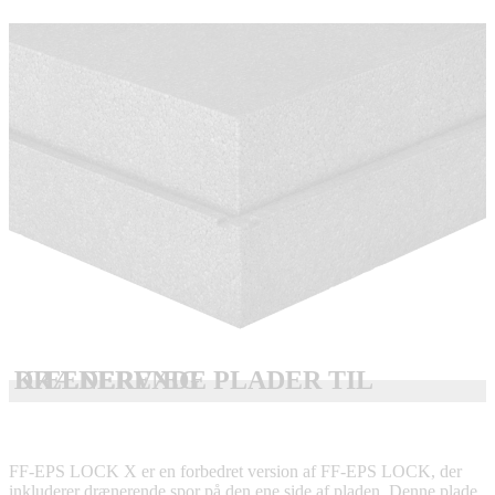
DRÆNERENDE PLADER TIL KÆLDERVÆG
FF-EPS LOCK X er en forbedret version af FF-EPS LOCK, der
inkluderer drænerende spor på den ene side af pladen. Denne plade