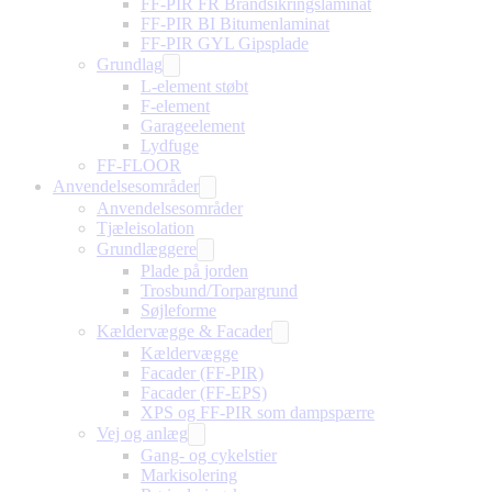
FF-PIR FR Brandsikringslaminat
FF-PIR BI Bitumenlaminat
FF-PIR GYL Gipsplade
Grundlag
L-element støbt
F-element
Garageelement
Lydfuge
FF-FLOOR
Anvendelsesområder
Anvendelsesområder
Tjæleisolation
Grundlæggere
Plade på jorden
Trosbund/Torpargrund
Søjleforme
Kældervægge & Facader
Kældervægge
Facader (FF-PIR)
Facader (FF-EPS)
XPS og FF-PIR som dampspærre
Vej og anlæg
Gang- og cykelstier
Markisolering