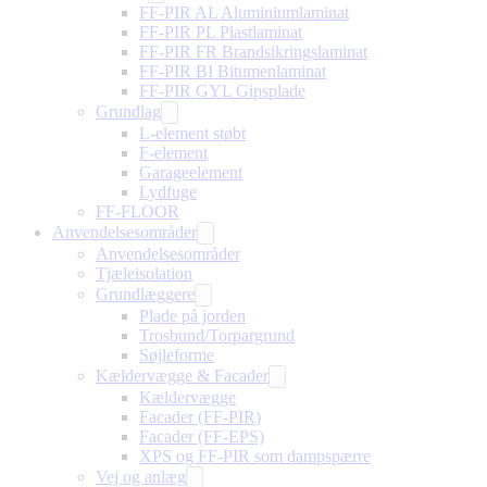
FF-PIR AL Aluminiumlaminat
FF-PIR PL Plastlaminat
FF-PIR FR Brandsikringslaminat
FF-PIR BI Bitumenlaminat
FF-PIR GYL Gipsplade
Grundlag
L-element støbt
F-element
Garageelement
Lydfuge
FF-FLOOR
Anvendelsesområder
Anvendelsesområder
Tjæleisolation
Grundlæggere
Plade på jorden
Trosbund/Torpargrund
Søjleforme
Kældervægge & Facader
Kældervægge
Facader (FF-PIR)
Facader (FF-EPS)
XPS og FF-PIR som dampspærre
Vej og anlæg