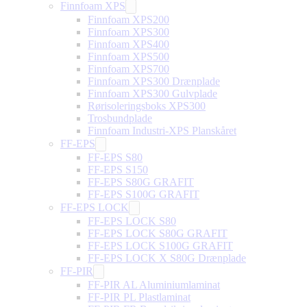
Finnfoam XPS
Finnfoam XPS200
Finnfoam XPS300
Finnfoam XPS400
Finnfoam XPS500
Finnfoam XPS700
Finnfoam XPS300 Drænplade
Finnfoam XPS300 Gulvplade
Rørisoleringsboks XPS300
Trosbundplade
Finnfoam Industri-XPS Planskåret
FF-EPS
FF-EPS S80
FF-EPS S150
FF-EPS S80G GRAFIT
FF-EPS S100G GRAFIT
FF-EPS LOCK
FF-EPS LOCK S80
FF-EPS LOCK S80G GRAFIT
FF-EPS LOCK S100G GRAFIT
FF-EPS LOCK X S80G Drænplade
FF-PIR
FF-PIR AL Aluminiumlaminat
FF-PIR PL Plastlaminat