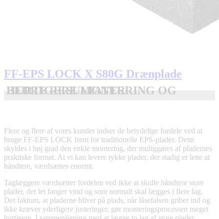
FF-EPS LOCK X S80G Drænplade
HURTIGERE MONTERING OG BEDRE RESULTATER
Flere og flere af vores kunder indser de betydelige fordele ved at
bruge FF-EPS LOCK frem for traditionelle EPS-plader. Dette
skyldes i høj grad den enkle montering, der muliggøres af pladernes
praktiske format. At vi kan levere tykke plader, der stadig er lette at
håndtere, værdsættes enormt.
Taglæggere værdsætter fordelen ved ikke at skulle håndtere store
plader, der let fanger vind og som normalt skal lægges i flere lag.
Det faktum, at pladerne bliver på plads, når låsefalsen griber ind og
ikke kræver yderligere justeringer, gør monteringsprocessen meget
hurtigere. I sammenligning med at lægge to lag af store plader,