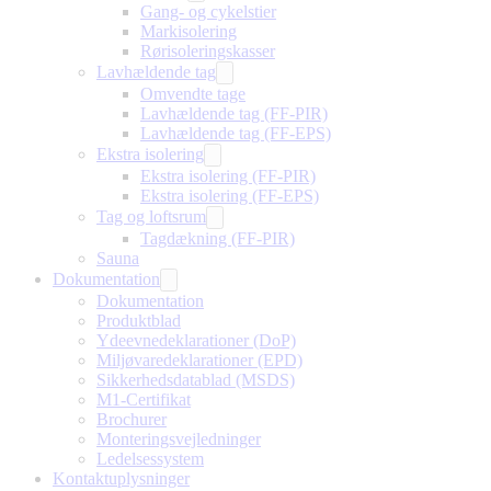
Gang- og cykelstier
Markisolering
Rørisoleringskasser
Lavhældende tag
Omvendte tage
Lavhældende tag (FF-PIR)
Lavhældende tag (FF-EPS)
Ekstra isolering
Ekstra isolering (FF-PIR)
Ekstra isolering (FF-EPS)
Tag og loftsrum
Tagdækning (FF-PIR)
Sauna
Dokumentation
Dokumentation
Produktblad
Ydeevnedeklarationer (DoP)
Miljøvaredeklarationer (EPD)
Sikkerhedsdatablad (MSDS)
M1-Certifikat
Brochurer
Monteringsvejledninger
Ledelsessystem
Kontaktuplysninger