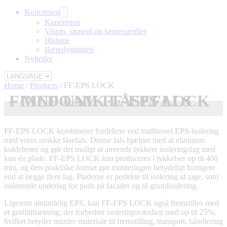
Koncernen
Koncernen
Vision, strategi og kerneværdier
Historie
Bæredygtighed
Nyheder
Home
/
Products
/
FF-EPS LOCK
FINNFOAM FF-EPS LOCK – MED UNIK LÅSEFALS
FF-EPS LOCK kombinerer fordelene ved traditionel EPS-isolering
med vores unikke låsefals. Denne fals hjælper med at eliminere
kuldebroer og gør det muligt at anvende tykkere isoleringslag med
kun én plade. FF-EPS LOCK kan produceres i tykkelser op til 400
mm, og dets praktiske format gør monteringen betydeligt hurtigere
end at lægge flere lag. Pladerne er perfekte til isolering af tage, som
isolerende underlag for puds på facader og til grundisolering.
Ligesom almindelig EPS, kan FF-EPS LOCK også fremstilles med
et grafittilsætning, der forbedrer isoleringsværdien med op til 25%,
hvilket betyder mindre materiale til fremstilling, transport, håndtering