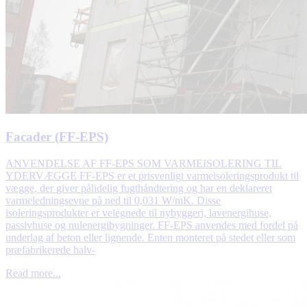
Facader (FF-EPS)
ANVENDELSE AF FF-EPS SOM VARMEISOLERING TIL
YDERVÆGGE FF-EPS er et prisvenligt varmeisoleringsprodukt til
vægge, der giver pålidelig fugthåndtering og har en deklareret
varmeledningsevne på ned til 0,031 W/mK. Disse
isoleringsprodukter er velegnede til nybyggeri, lavenergihuse,
passivhuse og nulenergibygninger. FF-EPS anvendes med fordel på
underlag af beton eller lignende. Enten monteret på stedet eller som
præfabrikerede halv-
Read more...