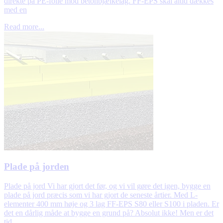
direkte på PE-folie mod betonbjælkelag. FF-EPS skal altid dækkes
med en
Read more...
Plade på jorden
Plade på jord Vi har gjort det før, og vi vil gøre det igen, bygge en
plade på jord præcis som vi har gjort de seneste årtier. Med L-
elementer 400 mm høje og 3 lag FF-EPS S80 eller S100 i pladen. Er
det en dårlig måde at bygge en grund på? Absolut ikke! Men er det
tid