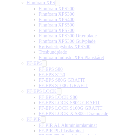
Finnfoam XPS
Finnfoam XPS200
Finnfoam XPS300
Finnfoam XPS400
Finnfoam XPS500
Finnfoam XPS700
Finnfoam XPS300 Drænplade
Finnfoam XPS300 Gulvplade
Rørisoleringsboks XPS300
Trosbundplade
Finnfoam Industri-XPS Planskåret
FF-EPS
FF-EPS S80
FF-EPS S150
FF-EPS S80G GRAFIT
FF-EPS S100G GRAFIT
FF-EPS LOCK
FF-EPS LOCK S80
FF-EPS LOCK S80G GRAFIT
FF-EPS LOCK S100G GRAFIT
FF-EPS LOCK X S80G Drænplade
FF-PIR
FF-PIR AL Aluminiumlaminat
FF-PIR PL Plastlaminat