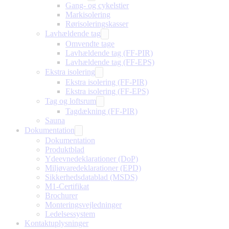
Gang- og cykelstier
Markisolering
Rørisoleringskasser
Lavhældende tag
Omvendte tage
Lavhældende tag (FF-PIR)
Lavhældende tag (FF-EPS)
Ekstra isolering
Ekstra isolering (FF-PIR)
Ekstra isolering (FF-EPS)
Tag og loftsrum
Tagdækning (FF-PIR)
Sauna
Dokumentation
Dokumentation
Produktblad
Ydeevnedeklarationer (DoP)
Miljøvaredeklarationer (EPD)
Sikkerhedsdatablad (MSDS)
M1-Certifikat
Brochurer
Monteringsvejledninger
Ledelsessystem
Kontaktuplysninger