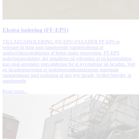
Ekstra isolering (FF-EPS)
TILLAEGSISOLERING (FF-EPS) FASADER FF-EPS er
velegnet til brug som supplerende varmeisolering af
sandwichkonstruktioner af beton under renovering. FF-EPS
isoleringsprodukter, der installeres på ydersiden af en konstruktion,
kan også anvendes som underlag for et nyt pudslag på facaden. Ved
en facaderenovering er isoleringsomkostningerne marginale
sammenlignet med pudsning af den nye facade, hvilket betyder, at
supplerende
Read more...