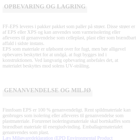
OPBEVARING OG LAGRING
FF-EPS leveres i pakker pakket som paller på strøer. Disse strøer er
af EPS eller XPS og kan anvendes som varmeisolering eller
afleveres til genanvendelse som celleplast, plast eller som brændbart
affald i sidste instans.
EPS som materiale er ufølsomt over for fugt, men bør alligevel
opbevares beskyttet for at undgå, at fugt bygges ind i
konstruktionen. Ved langvarig opbevaring anbefales det, at
materialet beskyttes mod solens UV-stråling.
GENANVENDELSE OG MILJØ
Finnfoam EPS er 100 % genanvendeligt. Rent spildmateriale kan
genbruges som isolering eller afleveres til genanvendelse som
plastmateriale. Forurenet isoleringsmateriale skal bortskaffes som
brændbart materiale til energiudvinding. Emballagematerialet
genanvendes som plast.
Læs Miljøvaredeklaration (EPD Environmental Product