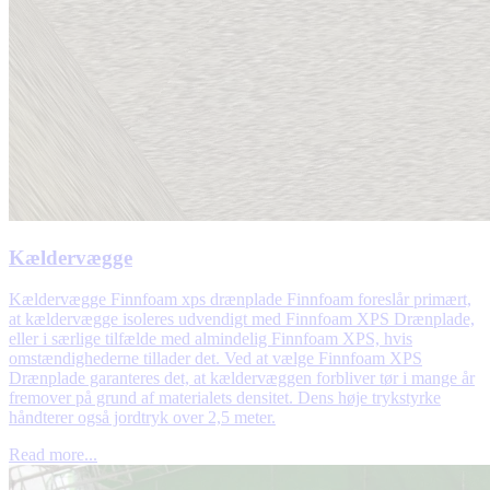
Kældervægge
Kældervægge Finnfoam xps drænplade Finnfoam foreslår primært,
at kældervægge isoleres udvendigt med Finnfoam XPS Drænplade,
eller i særlige tilfælde med almindelig Finnfoam XPS, hvis
omstændighederne tillader det. Ved at vælge Finnfoam XPS
Drænplade garanteres det, at kældervæggen forbliver tør i mange år
fremover på grund af materialets densitet. Dens høje trykstyrke
håndterer også jordtryk over 2,5 meter.
Read more...