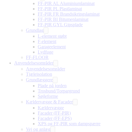
FF-PIR AL Aluminiumlaminat
FF-PIR PL Plastlaminat
FF-PIR FR Brandsikringslaminat
FF-PIR BI Bitumenlaminat
FF-PIR GYL Gipsplade
Grundlag
L-element støbt
F-element
Garageelement
Lydfuge
FF-FLOOR
Anvendelsesområder
Anvendelsesområder
Tjæleisolation
Grundlæggere
Plade på jorden
Trosbund/Torpargrund
Søjleforme
Kældervægge & Facader
Kældervægge
Facader (FF-PIR)
Facader (FF-EPS)
XPS og FF-PIR som dampspærre
Vej og anlæg