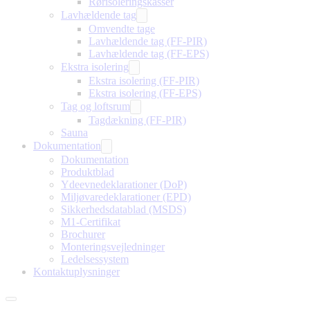
Rørisoleringskasser
Lavhældende tag
Omvendte tage
Lavhældende tag (FF-PIR)
Lavhældende tag (FF-EPS)
Ekstra isolering
Ekstra isolering (FF-PIR)
Ekstra isolering (FF-EPS)
Tag og loftsrum
Tagdækning (FF-PIR)
Sauna
Dokumentation
Dokumentation
Produktblad
Ydeevnedeklarationer (DoP)
Miljøvaredeklarationer (EPD)
Sikkerhedsdatablad (MSDS)
M1-Certifikat
Brochurer
Monteringsvejledninger
Ledelsessystem
Kontaktuplysninger