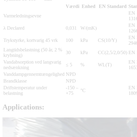
Værdi
Enhed
EN Standard
Sta
EN
Varmeledningsevne
131
EN
λ Declared
0,031
W/(mK)
126
EN 
Trykstyrke, kortvarig 45 vrk
100
kPa
CS(10/Y)
294
Langtidsbelastning (50 år, 2 %
30
kPa
CC(2,5/2,0/50)
EN 
krybning)
Vandabsorption ved langvarig
EN 
≤ 5
%
WL(T)
nedsænkning
165
Vanddampgennemtrængelighed
NPD
Brandklasse
NPD
Driftstemperatur under
-150 –
EN 
°C
belastning
+75
180
Applications: