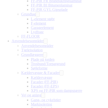
FF-PIR FR Brandsikringslaminat
FF-PIR BI Bitumenlaminat
FF-PIR GYL Gipsplade
Grundlag
L-element støbt
F-element
Garageelement
Lydfuge
FF-FLOOR
Anvendelsesområder
Anvendelsesområder
Tjæleisolation
Grundlæggere
Plade på jorden
Trosbund/Torpargrund
Søjleforme
Kældervægge & Facader
Kældervægge
Facader (FF-PIR)
Facader (FF-EPS)
XPS og FF-PIR som dampspærre
Vej og anlæg
Gang- og cykelstier
Markisolering