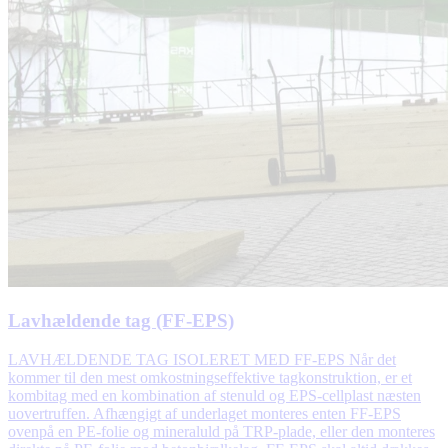
Lavhældende tag (FF-EPS)
LAVHÆLDENDE TAG ISOLERET MED FF-EPS Når det
kommer til den mest omkostningseffektive tagkonstruktion, er et
kombitag med en kombination af stenuld og EPS-cellplast næsten
uovertruffen. Afhængigt af underlaget monteres enten FF-EPS
ovenpå en PE-folie og mineraluld på TRP-plade, eller den monteres