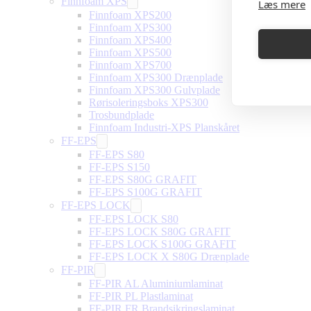
Finnfoam XPS
Læs mere
Finnfoam XPS200
Finnfoam XPS300
Finnfoam XPS400
Finnfoam XPS500
Finnfoam XPS700
Finnfoam XPS300 Drænplade
Finnfoam XPS300 Gulvplade
Rørisoleringsboks XPS300
Trosbundplade
Finnfoam Industri-XPS Planskåret
FF-EPS
FF-EPS S80
FF-EPS S150
FF-EPS S80G GRAFIT
FF-EPS S100G GRAFIT
FF-EPS LOCK
FF-EPS LOCK S80
FF-EPS LOCK S80G GRAFIT
FF-EPS LOCK S100G GRAFIT
FF-EPS LOCK X S80G Drænplade
FF-PIR
FF-PIR AL Aluminiumlaminat
FF-PIR PL Plastlaminat
FF-PIR FR Brandsikringslaminat