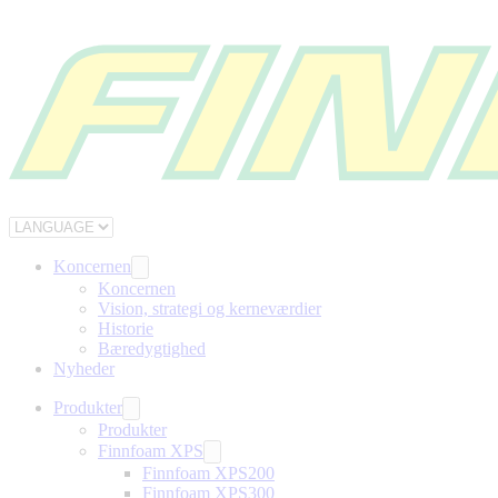
Koncernen
Koncernen
Vision, strategi og kerneværdier
Historie
Bæredygtighed
Nyheder
Produkter
Produkter
Finnfoam XPS
Finnfoam XPS200
Finnfoam XPS300