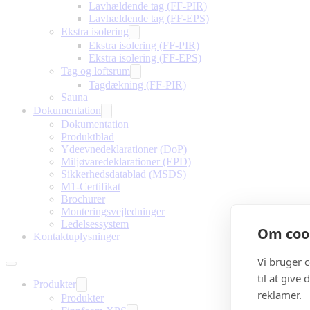
Lavhældende tag (FF-PIR)
Lavhældende tag (FF-EPS)
Ekstra isolering
Ekstra isolering (FF-PIR)
Ekstra isolering (FF-EPS)
Tag og loftsrum
Tagdækning (FF-PIR)
Sauna
Dokumentation
Dokumentation
Produktblad
Ydeevnedeklarationer (DoP)
Miljøvaredeklarationer (EPD)
Sikkerhedsdatablad (MSDS)
M1-Certifikat
Brochurer
Monteringsvejledninger
Ledelsessystem
Om cook
Kontaktuplysninger
Vi bruger 
til at give
Produkter
reklamer.
Produkter