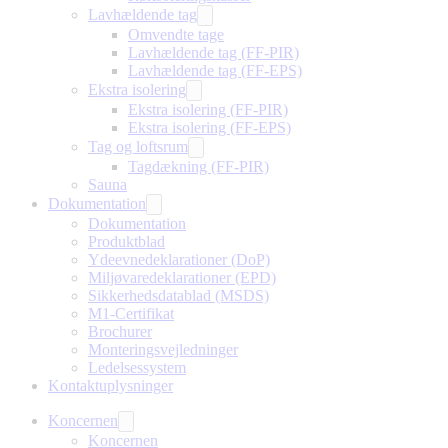
Lavhældende tag
Omvendte tage
Lavhældende tag (FF-PIR)
Lavhældende tag (FF-EPS)
Ekstra isolering
Ekstra isolering (FF-PIR)
Ekstra isolering (FF-EPS)
Tag og loftsrum
Tagdækning (FF-PIR)
Sauna
Dokumentation
Dokumentation
Produktblad
Ydeevnedeklarationer (DoP)
Miljøvaredeklarationer (EPD)
Sikkerhedsdatablad (MSDS)
M1-Certifikat
Brochurer
Monteringsvejledninger
Ledelsessystem
Kontaktuplysninger
Koncernen
Koncernen