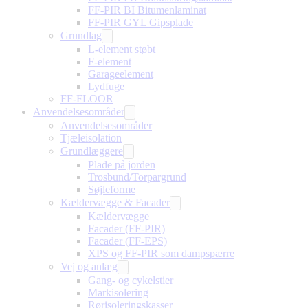
FF-PIR BI Bitumenlaminat
FF-PIR GYL Gipsplade
Grundlag
L-element støbt
F-element
Garageelement
Lydfuge
FF-FLOOR
Anvendelsesområder
Anvendelsesområder
Tjæleisolation
Grundlæggere
Plade på jorden
Trosbund/Torpargrund
Søjleforme
Kældervægge & Facader
Kældervægge
Facader (FF-PIR)
Facader (FF-EPS)
XPS og FF-PIR som dampspærre
Vej og anlæg
Gang- og cykelstier
Markisolering
Rørisoleringskasser