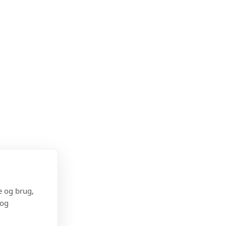
e og brug,
 og