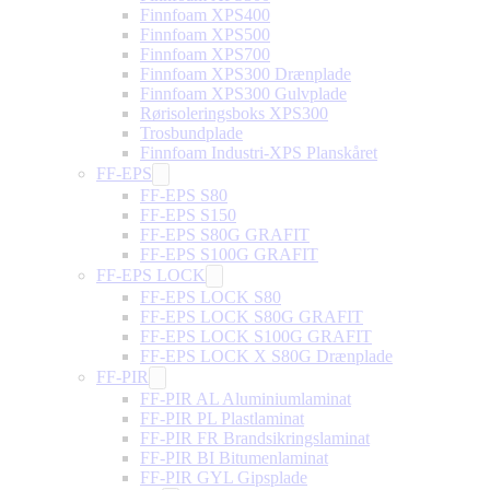
Finnfoam XPS400
Finnfoam XPS500
Finnfoam XPS700
Finnfoam XPS300 Drænplade
Finnfoam XPS300 Gulvplade
Rørisoleringsboks XPS300
Trosbundplade
Finnfoam Industri-XPS Planskåret
FF-EPS
FF-EPS S80
FF-EPS S150
FF-EPS S80G GRAFIT
FF-EPS S100G GRAFIT
FF-EPS LOCK
FF-EPS LOCK S80
FF-EPS LOCK S80G GRAFIT
FF-EPS LOCK S100G GRAFIT
FF-EPS LOCK X S80G Drænplade
FF-PIR
FF-PIR AL Aluminiumlaminat
FF-PIR PL Plastlaminat
FF-PIR FR Brandsikringslaminat
FF-PIR BI Bitumenlaminat
FF-PIR GYL Gipsplade