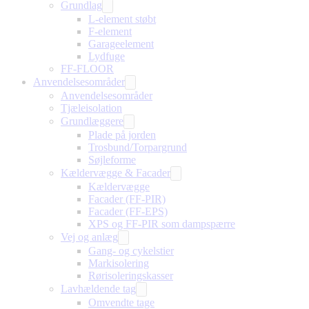
Grundlag
L-element støbt
F-element
Garageelement
Lydfuge
FF-FLOOR
Anvendelsesområder
Anvendelsesområder
Tjæleisolation
Grundlæggere
Plade på jorden
Trosbund/Torpargrund
Søjleforme
Kældervægge & Facader
Kældervægge
Facader (FF-PIR)
Facader (FF-EPS)
XPS og FF-PIR som dampspærre
Vej og anlæg
Gang- og cykelstier
Markisolering
Rørisoleringskasser
Lavhældende tag
Omvendte tage