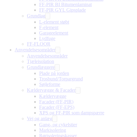
FF-PIR BI Bitumenlaminat
FF-PIR GYL Gipsplade
Grundlag
L-element støbt
F-element
Garageelement
Lydfuge
FF-FLOOR
Anvendelsesområder
Anvendelsesområder
Tjæleisolation
Grundlæggere
Plade på jorden
Trosbund/Torpargrund
Søjleforme
Kældervægge & Facader
Kældervægge
Facader (FF-PIR)
Facader (FF-EPS)
XPS og FF-PIR som dampspærre
Vej og anlæg
Gang- og cykelstier
Markisolering
Rørisoleringskasser