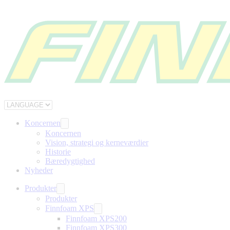
Koncernen
Koncernen
Vision, strategi og kerneværdier
Historie
Bæredygtighed
Nyheder
Produkter
Produkter
Finnfoam XPS
Finnfoam XPS200
Finnfoam XPS300