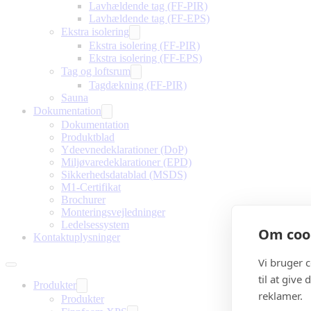
Lavhældende tag (FF-PIR)
Lavhældende tag (FF-EPS)
Ekstra isolering
Ekstra isolering (FF-PIR)
Ekstra isolering (FF-EPS)
Tag og loftsrum
Tagdækning (FF-PIR)
Sauna
Dokumentation
Dokumentation
Produktblad
Ydeevnedeklarationer (DoP)
Miljøvaredeklarationer (EPD)
Sikkerhedsdatablad (MSDS)
M1-Certifikat
Brochurer
Monteringsvejledninger
Ledelsessystem
Om cook
Kontaktuplysninger
Vi bruger 
til at give
Produkter
reklamer.
Produkter