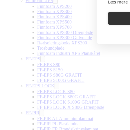
Finnfoam XPS
Læs mere
Finnfoam XPS200
Finnfoam XPS300
Finnfoam XPS400
Finnfoam XPS500
Finnfoam XPS700
Finnfoam XPS300 Drænplade
Finnfoam XPS300 Gulvplade
Rørisoleringsboks XPS300
Trosbundplade
Finnfoam Industri-XPS Planskåret
FF-EPS
FF-EPS S80
FF-EPS S150
FF-EPS S80G GRAFIT
FF-EPS S100G GRAFIT
FF-EPS LOCK
FF-EPS LOCK S80
FF-EPS LOCK S80G GRAFIT
FF-EPS LOCK S100G GRAFIT
FF-EPS LOCK X S80G Drænplade
FF-PIR
FF-PIR AL Aluminiumlaminat
FF-PIR PL Plastlaminat
FF-PIR FR Brandsikringslaminat