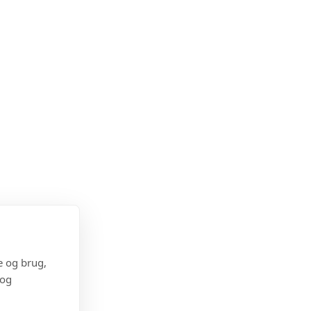
e og brug,
 og