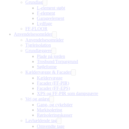
Grundlag
L-element støbt
F-element
Garageelement
Lydfuge
FF-FLOOR
Anvendelsesområder
Anvendelsesområder
Tjæleisolation
Grundlæggere
Plade på jorden
Trosbund/Torpargrund
Søjleforme
Kældervægge & Facader
Kældervægge
Facader (FF-PIR)
Facader (FF-EPS)
XPS og FF-PIR som dampspærre
Vej og anlæg
Gang- og cykelstier
Markisolering
Rørisoleringskasser
Lavhældende tag
Omvendte tage