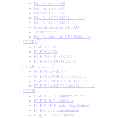
Finnfoam XPS400
Finnfoam XPS500
Finnfoam XPS700
Finnfoam XPS300 Drænplade
Finnfoam XPS300 Gulvplade
Rørisoleringsboks XPS300
Trosbundplade
Finnfoam Industri-XPS Planskåret
FF-EPS
FF-EPS S80
FF-EPS S150
FF-EPS S80G GRAFIT
FF-EPS S100G GRAFIT
FF-EPS LOCK
FF-EPS LOCK S80
FF-EPS LOCK S80G GRAFIT
FF-EPS LOCK S100G GRAFIT
FF-EPS LOCK X S80G Drænplade
FF-PIR
FF-PIR AL Aluminiumlaminat
FF-PIR PL Plastlaminat
FF-PIR FR Brandsikringslaminat
FF-PIR BI Bitumenlaminat
FF-PIR GYL Gipsplade