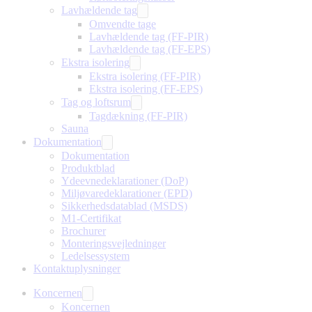
Lavhældende tag
Omvendte tage
Lavhældende tag (FF-PIR)
Lavhældende tag (FF-EPS)
Ekstra isolering
Ekstra isolering (FF-PIR)
Ekstra isolering (FF-EPS)
Tag og loftsrum
Tagdækning (FF-PIR)
Sauna
Dokumentation
Dokumentation
Produktblad
Ydeevnedeklarationer (DoP)
Miljøvaredeklarationer (EPD)
Sikkerhedsdatablad (MSDS)
M1-Certifikat
Brochurer
Monteringsvejledninger
Ledelsessystem
Kontaktuplysninger
Koncernen
Koncernen