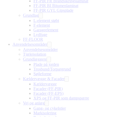
FF-PIR FR Brandsikringslaminat
FF-PIR BI Bitumenlaminat
FF-PIR GYL Gipsplade
Grundlag
L-element støbt
F-element
Garageelement
Lydfuge
FF-FLOOR
Anvendelsesområder
Anvendelsesområder
Tjæleisolation
Grundlæggere
Plade på jorden
Trosbund/Torpargrund
Søjleforme
Kældervægge & Facader
Kældervægge
Facader (FF-PIR)
Facader (FF-EPS)
XPS og FF-PIR som dampspærre
Vej og anlæg
Gang- og cykelstier
Markisolering