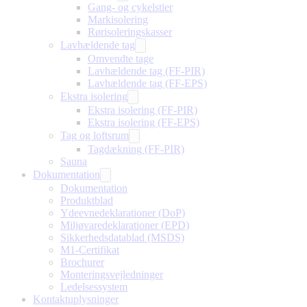
Gang- og cykelstier
Markisolering
Rørisoleringskasser
Lavhældende tag
Omvendte tage
Lavhældende tag (FF-PIR)
Lavhældende tag (FF-EPS)
Ekstra isolering
Ekstra isolering (FF-PIR)
Ekstra isolering (FF-EPS)
Tag og loftsrum
Tagdækning (FF-PIR)
Sauna
Dokumentation
Dokumentation
Produktblad
Ydeevnedeklarationer (DoP)
Miljøvaredeklarationer (EPD)
Sikkerhedsdatablad (MSDS)
M1-Certifikat
Brochurer
Monteringsvejledninger
Ledelsessystem
Kontaktuplysninger