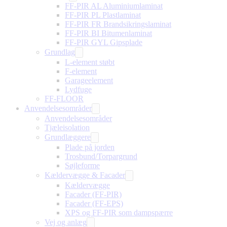
FF-PIR AL Aluminiumlaminat
FF-PIR PL Plastlaminat
FF-PIR FR Brandsikringslaminat
FF-PIR BI Bitumenlaminat
FF-PIR GYL Gipsplade
Grundlag
L-element støbt
F-element
Garageelement
Lydfuge
FF-FLOOR
Anvendelsesområder
Anvendelsesområder
Tjæleisolation
Grundlæggere
Plade på jorden
Trosbund/Torpargrund
Søjleforme
Kældervægge & Facader
Kældervægge
Facader (FF-PIR)
Facader (FF-EPS)
XPS og FF-PIR som dampspærre
Vej og anlæg