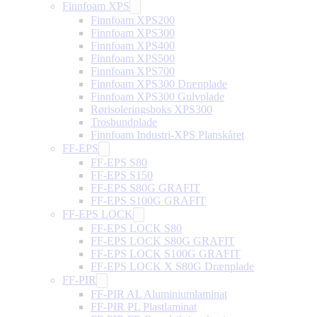
Finnfoam XPS
Finnfoam XPS200
Finnfoam XPS300
Finnfoam XPS400
Finnfoam XPS500
Finnfoam XPS700
Finnfoam XPS300 Drænplade
Finnfoam XPS300 Gulvplade
Rørisoleringsboks XPS300
Trosbundplade
Finnfoam Industri-XPS Planskåret
FF-EPS
FF-EPS S80
FF-EPS S150
FF-EPS S80G GRAFIT
FF-EPS S100G GRAFIT
FF-EPS LOCK
FF-EPS LOCK S80
FF-EPS LOCK S80G GRAFIT
FF-EPS LOCK S100G GRAFIT
FF-EPS LOCK X S80G Drænplade
FF-PIR
FF-PIR AL Aluminiumlaminat
FF-PIR PL Plastlaminat