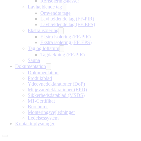
Rørisoleringskasser
Lavhældende tag
Omvendte tage
Lavhældende tag (FF-PIR)
Lavhældende tag (FF-EPS)
Ekstra isolering
Ekstra isolering (FF-PIR)
Ekstra isolering (FF-EPS)
Tag og loftsrum
Tagdækning (FF-PIR)
Sauna
Dokumentation
Dokumentation
Produktblad
Ydeevnedeklarationer (DoP)
Miljøvaredeklarationer (EPD)
Sikkerhedsdatablad (MSDS)
M1-Certifikat
Brochurer
Monteringsvejledninger
Ledelsessystem
Kontaktuplysninger