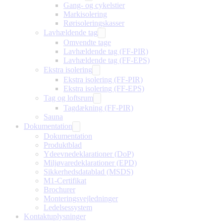
Gang- og cykelstier
Markisolering
Rørisoleringskasser
Lavhældende tag
Omvendte tage
Lavhældende tag (FF-PIR)
Lavhældende tag (FF-EPS)
Ekstra isolering
Ekstra isolering (FF-PIR)
Ekstra isolering (FF-EPS)
Tag og loftsrum
Tagdækning (FF-PIR)
Sauna
Dokumentation
Dokumentation
Produktblad
Ydeevnedeklarationer (DoP)
Miljøvaredeklarationer (EPD)
Sikkerhedsdatablad (MSDS)
M1-Certifikat
Brochurer
Monteringsvejledninger
Ledelsessystem
Kontaktuplysninger