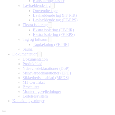
Rørisoleringskasser
Lavhældende tag
Omvendte tage
Lavhældende tag (FF-PIR)
Lavhældende tag (FF-EPS)
Ekstra isolering
Ekstra isolering (FF-PIR)
Ekstra isolering (FF-EPS)
Tag og loftsrum
Tagdækning (FF-PIR)
Sauna
Dokumentation
Dokumentation
Produktblad
Ydeevnedeklarationer (DoP)
Miljøvaredeklarationer (EPD)
Sikkerhedsdatablad (MSDS)
M1-Certifikat
Brochurer
Monteringsvejledninger
Ledelsessystem
Kontaktuplysninger