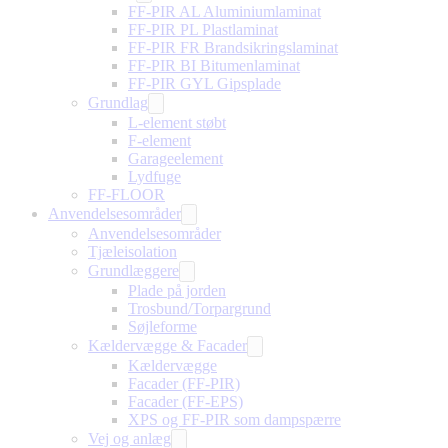
FF-PIR AL Aluminiumlaminat
FF-PIR PL Plastlaminat
FF-PIR FR Brandsikringslaminat
FF-PIR BI Bitumenlaminat
FF-PIR GYL Gipsplade
Grundlag
L-element støbt
F-element
Garageelement
Lydfuge
FF-FLOOR
Anvendelsesområder
Anvendelsesområder
Tjæleisolation
Grundlæggere
Plade på jorden
Trosbund/Torpargrund
Søjleforme
Kældervægge & Facader
Kældervægge
Facader (FF-PIR)
Facader (FF-EPS)
XPS og FF-PIR som dampspærre
Vej og anlæg