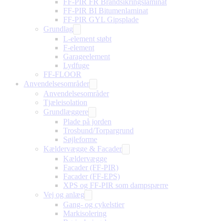
FF-PIR FR Brandsikringslaminat
FF-PIR BI Bitumenlaminat
FF-PIR GYL Gipsplade
Grundlag
L-element støbt
F-element
Garageelement
Lydfuge
FF-FLOOR
Anvendelsesområder
Anvendelsesområder
Tjæleisolation
Grundlæggere
Plade på jorden
Trosbund/Torpargrund
Søjleforme
Kældervægge & Facader
Kældervægge
Facader (FF-PIR)
Facader (FF-EPS)
XPS og FF-PIR som dampspærre
Vej og anlæg
Gang- og cykelstier
Markisolering