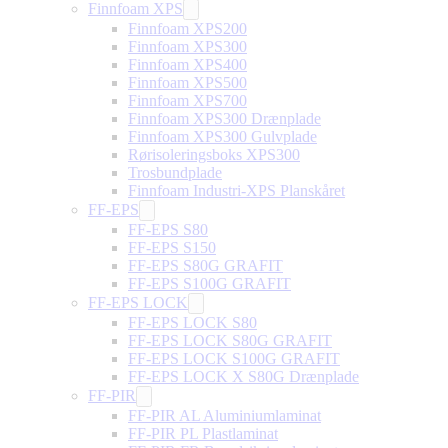
Finnfoam XPS
Finnfoam XPS200
Finnfoam XPS300
Finnfoam XPS400
Finnfoam XPS500
Finnfoam XPS700
Finnfoam XPS300 Drænplade
Finnfoam XPS300 Gulvplade
Rørisoleringsboks XPS300
Trosbundplade
Finnfoam Industri-XPS Planskåret
FF-EPS
FF-EPS S80
FF-EPS S150
FF-EPS S80G GRAFIT
FF-EPS S100G GRAFIT
FF-EPS LOCK
FF-EPS LOCK S80
FF-EPS LOCK S80G GRAFIT
FF-EPS LOCK S100G GRAFIT
FF-EPS LOCK X S80G Drænplade
FF-PIR
FF-PIR AL Aluminiumlaminat
FF-PIR PL Plastlaminat