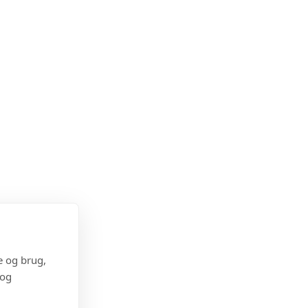
e og brug,
 og