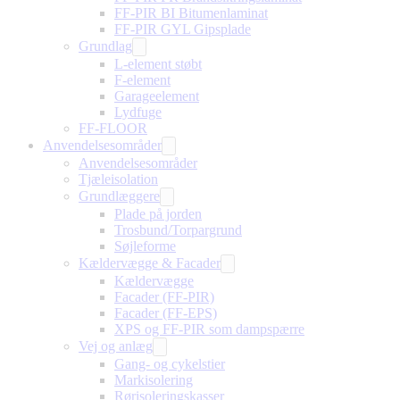
FF-PIR BI Bitumenlaminat
FF-PIR GYL Gipsplade
Grundlag
L-element støbt
F-element
Garageelement
Lydfuge
FF-FLOOR
Anvendelsesområder
Anvendelsesområder
Tjæleisolation
Grundlæggere
Plade på jorden
Trosbund/Torpargrund
Søjleforme
Kældervægge & Facader
Kældervægge
Facader (FF-PIR)
Facader (FF-EPS)
XPS og FF-PIR som dampspærre
Vej og anlæg
Gang- og cykelstier
Markisolering
Rørisoleringskasser