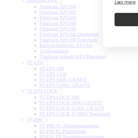
Finnfoam XPS
Læs mere
Finnfoam XPS200
Finnfoam XPS300
Finnfoam XPS400
Finnfoam XPS500
Finnfoam XPS700
Finnfoam XPS300 Drænplade
Finnfoam XPS300 Gulvplade
Rørisoleringsboks XPS300
Trosbundplade
Finnfoam Industri-XPS Planskåret
FF-EPS
FF-EPS S80
FF-EPS S150
FF-EPS S80G GRAFIT
FF-EPS S100G GRAFIT
FF-EPS LOCK
FF-EPS LOCK S80
FF-EPS LOCK S80G GRAFIT
FF-EPS LOCK S100G GRAFIT
FF-EPS LOCK X S80G Drænplade
FF-PIR
FF-PIR AL Aluminiumlaminat
FF-PIR PL Plastlaminat
FF-PIR FR Brandsikringslaminat