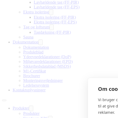
Lavhældende tag (FF-PIR)
Lavhældende tag (FF-EPS)
Ekstra isolering
Ekstra isolering (FF-PIR)
Ekstra isolering (FF-EPS)
Tag og loftsrum
Tagdækning (FF-PIR)
Sauna
Dokumentation
Dokumentation
Produktblad
Ydeevnedeklarationer (DoP)
Miljøvaredeklarationer (EPD)
Sikkerhedsdatablad (MSDS)
M1-Certifikat
Brochurer
Monteringsvejledninger
Ledelsessystem
Om cook
Kontaktuplysninger
Vi bruger 
til at give
Produkter
reklamer.
Produkter