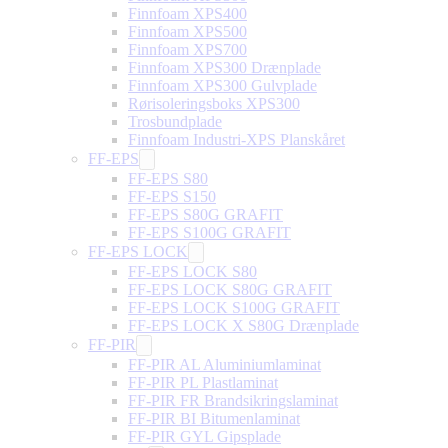
Finnfoam XPS400
Finnfoam XPS500
Finnfoam XPS700
Finnfoam XPS300 Drænplade
Finnfoam XPS300 Gulvplade
Rørisoleringsboks XPS300
Trosbundplade
Finnfoam Industri-XPS Planskåret
FF-EPS
FF-EPS S80
FF-EPS S150
FF-EPS S80G GRAFIT
FF-EPS S100G GRAFIT
FF-EPS LOCK
FF-EPS LOCK S80
FF-EPS LOCK S80G GRAFIT
FF-EPS LOCK S100G GRAFIT
FF-EPS LOCK X S80G Drænplade
FF-PIR
FF-PIR AL Aluminiumlaminat
FF-PIR PL Plastlaminat
FF-PIR FR Brandsikringslaminat
FF-PIR BI Bitumenlaminat
FF-PIR GYL Gipsplade