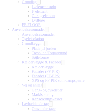
Grundlag
L-element støbt
F-element
Garageelement
Lydfuge
FF-FLOOR
Anvendelsesområder
Anvendelsesområder
Tjæleisolation
Grundlæggere
Plade på jorden
Trosbund/Torpargrund
Søjleforme
Kældervægge & Facader
Kældervægge
Facader (FF-PIR)
Facader (FF-EPS)
XPS og FF-PIR som dampspærre
Vej og anlæg
Gang- og cykelstier
Markisolering
Rørisoleringskasser
Lavhældende tag
Omvendte tage