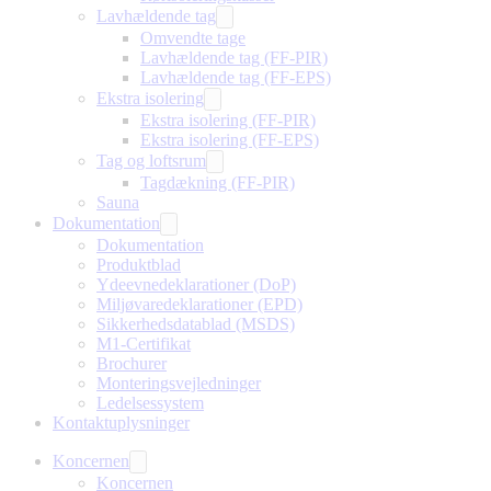
Lavhældende tag
Omvendte tage
Lavhældende tag (FF-PIR)
Lavhældende tag (FF-EPS)
Ekstra isolering
Ekstra isolering (FF-PIR)
Ekstra isolering (FF-EPS)
Tag og loftsrum
Tagdækning (FF-PIR)
Sauna
Dokumentation
Dokumentation
Produktblad
Ydeevnedeklarationer (DoP)
Miljøvaredeklarationer (EPD)
Sikkerhedsdatablad (MSDS)
M1-Certifikat
Brochurer
Monteringsvejledninger
Ledelsessystem
Kontaktuplysninger
Koncernen
Koncernen