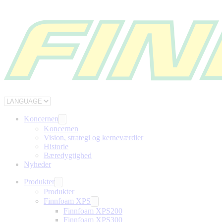
Koncernen
Koncernen
Vision, strategi og kerneværdier
Historie
Bæredygtighed
Nyheder
Produkter
Produkter
Finnfoam XPS
Finnfoam XPS200
Finnfoam XPS300