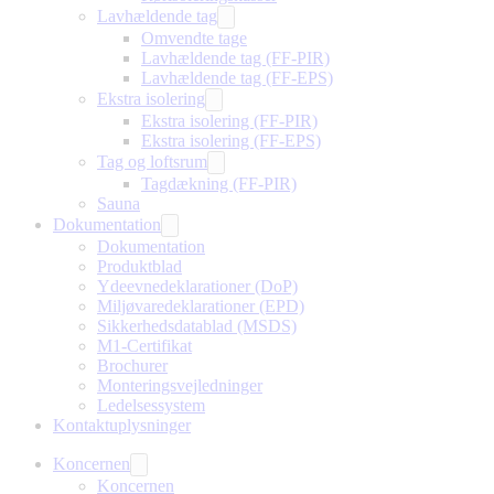
Lavhældende tag
Omvendte tage
Lavhældende tag (FF-PIR)
Lavhældende tag (FF-EPS)
Ekstra isolering
Ekstra isolering (FF-PIR)
Ekstra isolering (FF-EPS)
Tag og loftsrum
Tagdækning (FF-PIR)
Sauna
Dokumentation
Dokumentation
Produktblad
Ydeevnedeklarationer (DoP)
Miljøvaredeklarationer (EPD)
Sikkerhedsdatablad (MSDS)
M1-Certifikat
Brochurer
Monteringsvejledninger
Ledelsessystem
Kontaktuplysninger
Koncernen
Koncernen