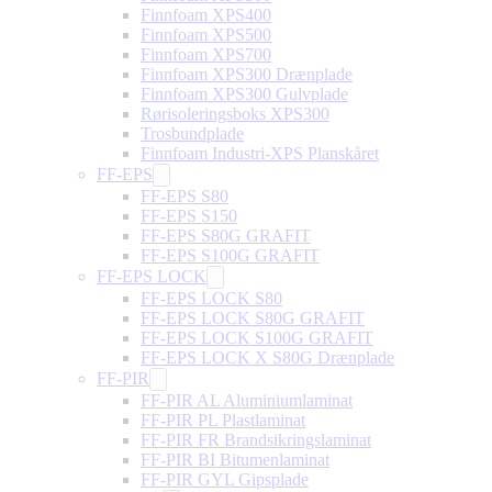
Finnfoam XPS400
Finnfoam XPS500
Finnfoam XPS700
Finnfoam XPS300 Drænplade
Finnfoam XPS300 Gulvplade
Rørisoleringsboks XPS300
Trosbundplade
Finnfoam Industri-XPS Planskåret
FF-EPS
FF-EPS S80
FF-EPS S150
FF-EPS S80G GRAFIT
FF-EPS S100G GRAFIT
FF-EPS LOCK
FF-EPS LOCK S80
FF-EPS LOCK S80G GRAFIT
FF-EPS LOCK S100G GRAFIT
FF-EPS LOCK X S80G Drænplade
FF-PIR
FF-PIR AL Aluminiumlaminat
FF-PIR PL Plastlaminat
FF-PIR FR Brandsikringslaminat
FF-PIR BI Bitumenlaminat
FF-PIR GYL Gipsplade