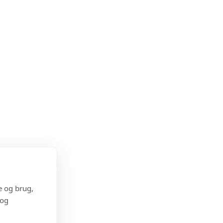
e og brug,
 og