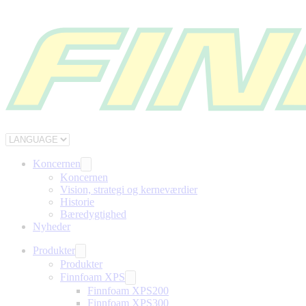
Koncernen
Koncernen
Vision, strategi og kerneværdier
Historie
Bæredygtighed
Nyheder
Produkter
Produkter
Finnfoam XPS
Finnfoam XPS200
Finnfoam XPS300