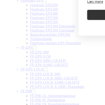
Finnfoam XPS
Læs mere
Finnfoam XPS200
Finnfoam XPS300
Finnfoam XPS400
Finnfoam XPS500
Finnfoam XPS700
Finnfoam XPS300 Drænplade
Finnfoam XPS300 Gulvplade
Rørisoleringsboks XPS300
Trosbundplade
Finnfoam Industri-XPS Planskåret
FF-EPS
FF-EPS S80
FF-EPS S150
FF-EPS S80G GRAFIT
FF-EPS S100G GRAFIT
FF-EPS LOCK
FF-EPS LOCK S80
FF-EPS LOCK S80G GRAFIT
FF-EPS LOCK S100G GRAFIT
FF-EPS LOCK X S80G Drænplade
FF-PIR
FF-PIR AL Aluminiumlaminat
FF-PIR PL Plastlaminat
FF-PIR FR Brandsikringslaminat