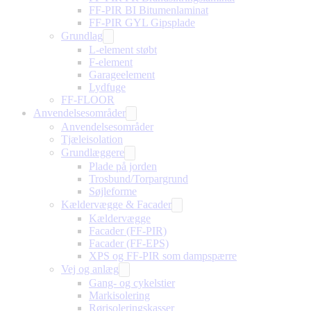
FF-PIR BI Bitumenlaminat
FF-PIR GYL Gipsplade
Grundlag
L-element støbt
F-element
Garageelement
Lydfuge
FF-FLOOR
Anvendelsesområder
Anvendelsesområder
Tjæleisolation
Grundlæggere
Plade på jorden
Trosbund/Torpargrund
Søjleforme
Kældervægge & Facader
Kældervægge
Facader (FF-PIR)
Facader (FF-EPS)
XPS og FF-PIR som dampspærre
Vej og anlæg
Gang- og cykelstier
Markisolering
Rørisoleringskasser