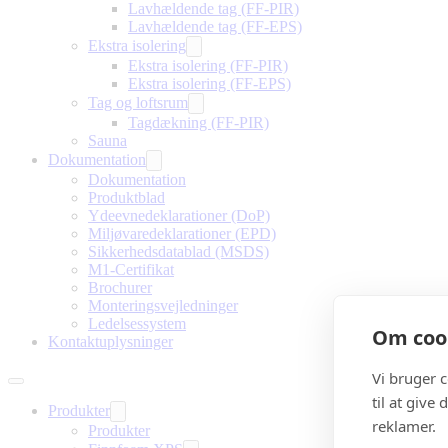
Lavhældende tag (FF-PIR)
Lavhældende tag (FF-EPS)
Ekstra isolering
Ekstra isolering (FF-PIR)
Ekstra isolering (FF-EPS)
Tag og loftsrum
Tagdækning (FF-PIR)
Sauna
Dokumentation
Dokumentation
Produktblad
Ydeevnedeklarationer (DoP)
Miljøvaredeklarationer (EPD)
Sikkerhedsdatablad (MSDS)
M1-Certifikat
Brochurer
Monteringsvejledninger
Ledelsessystem
Om cook
Kontaktuplysninger
Vi bruger 
til at give
Produkter
reklamer.
Produkter