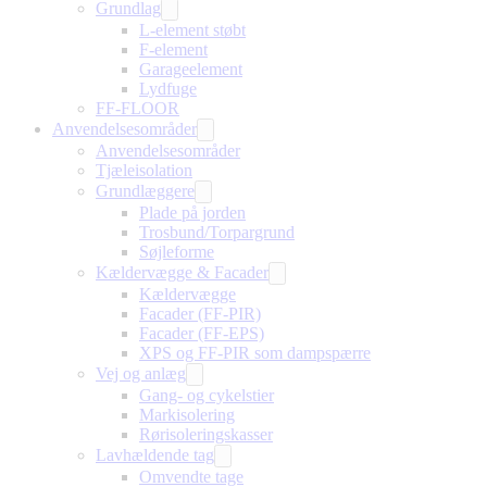
Grundlag
L-element støbt
F-element
Garageelement
Lydfuge
FF-FLOOR
Anvendelsesområder
Anvendelsesområder
Tjæleisolation
Grundlæggere
Plade på jorden
Trosbund/Torpargrund
Søjleforme
Kældervægge & Facader
Kældervægge
Facader (FF-PIR)
Facader (FF-EPS)
XPS og FF-PIR som dampspærre
Vej og anlæg
Gang- og cykelstier
Markisolering
Rørisoleringskasser
Lavhældende tag
Omvendte tage